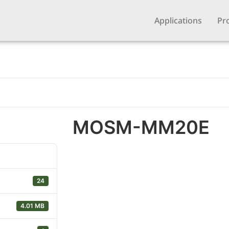
Applications
Pr
MOSM-MM20E
24
4.01 MB