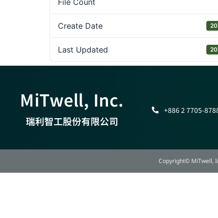
File Count
Create Date
20
Last Updated
20
MiTwell, Inc.
+886 2 7705-878
瑞利智工股份有限公司
Copyright© MiTwell, In