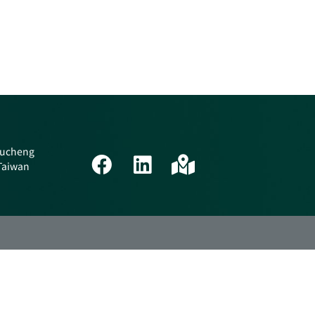
 Tucheng
 Taiwan