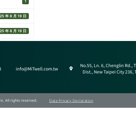
1
25 年 8 月 19 日
25 年 8 月 19 日
No.55, Ln. 6, Chenglin Rd.,
8
info@MiTwell.com.tw
Dist., New Taipei City 236,
c. All rights reserved.
Data Privacy Declaration