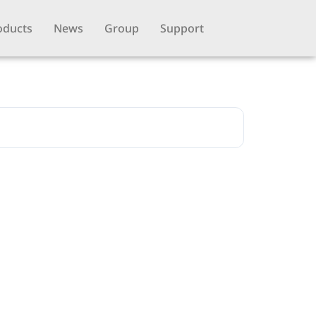
oducts
News
Group
Support