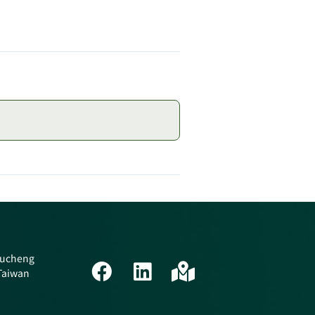
 Tucheng
 Taiwan