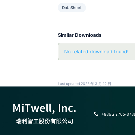
DataSheet
Similar Downloads
No related download found!
Last updated 2025 年 3 月 12 日
MiTwell, Inc.
+886 2 7705-878
瑞利智工股份有限公司