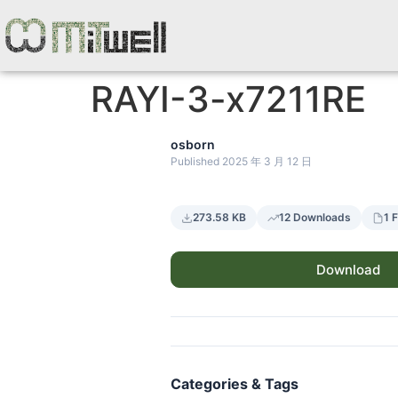
RAYI-3-x7211RE
osborn
Published 2025 年 3 月 12 日
273.58 KB
12 Downloads
1 F
Download
Categories & Tags